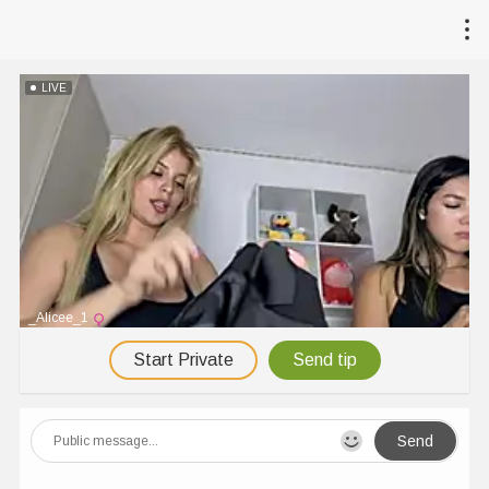
LIVE
_Alicee_1
Start Private
Send tip
Send