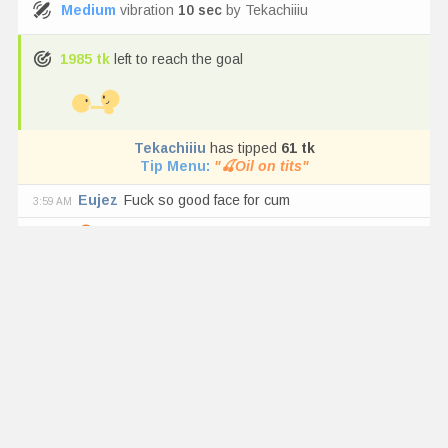
Medium
vibration
10
sec
by
Tekachiiiu
1985
tk
left to reach the goal
Tekachiiiu
has tipped
61
tk
Tip Menu
:
"
🍒Oil on tits
"
Eujez
Fuck so good face for cum
3:59 AM
Eubba
Estas re recica nena
3:59 AM
Slifer_59
Alice bailando es todo lo q esta bien
3:59 AM
ajja
Memarioooo
has tipped
75
tk
Slifer_59
Les a pasado q han comprado ropa y
3:58 AM
nunca la han usado ? :v
Lord_2407
Las lobas están listas para cazar está
3:58 AM
noche